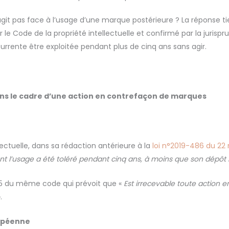
éagit pas face à l’usage d’une marque postérieure ? La réponse 
le Code de la propriété intellectuelle et confirmé par la jurispru
urrente être exploitée pendant plus de cinq ans sans agir.
dans le cadre d’une action en contrefaçon de marques
lectuelle, dans sa rédaction antérieure à la
loi n°2019-486 du 22
t l
’usage a
ét
é tol
ér
é pendant cinq ans,
à moins que son d
ép
ôt
-4-5 du même code qui prévoit que «
Est irrecevable toute action e
.
ropéenne