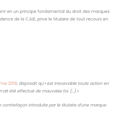
tient en un principe fondamental du droit des marques
dence de la CJUE, prive le titulaire de tout recours en
 mai 2019
, disposait qu’«
est irrecevable toute action en
 n
’ait
ét
é effectu
é de mauvaise foi. (
…).
»
n contrefaçon introduite par le titulaire d’une marque