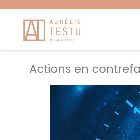
Aller
au
contenu
Actions en contref