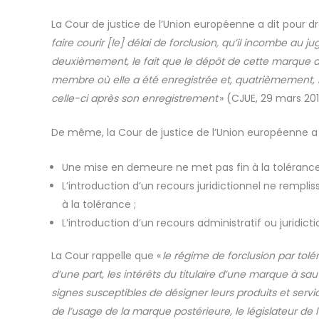
La Cour de justice de l’Union européenne a dit pour d
faire courir [le] d
é
lai de forclusion, qu
’
il incombe au ju
deuxi
è
mement, le fait que le d
é
p
ô
t de cette marque 
membre où elle a été enregistrée et, quatrièmement, l
celle-ci après son enregistrement
»
(CJUE, 29
mars
20
De même, la Cour de justice de l’Union européenne a d
Une mise en demeure ne met pas fin à la tolérance
L’introduction d’un recours juridictionnel ne rempli
à la tolérance ;
L’introduction d’un recours administratif ou juridic
La Cour rappelle que «
le r
é
gime de forclusion par tol
é
d
’
une part, les int
é
r
ê
ts du titulaire d
’
une marque
à
sauv
signes susceptibles de d
é
signer leurs produits et servic
de l’usage de la marque postérieure, le législateur de