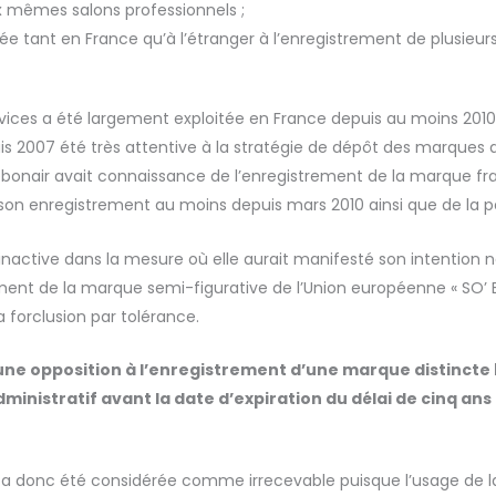
x mêmes salons professionnels ;
osée tant en France qu’à l’étranger à l’enregistrement de plusi
vices a été largement exploitée en France depuis au moins 2010,
is 2007 été très attentive à la stratégie de dépôt des marques de
ebonair avait connaissance de l’enregistrement de la marque fr
 son enregistrement au moins depuis mars 2010 ainsi que de la p
 inactive dans la mesure où elle aurait manifesté son intention
ment de la marque semi-figurative de l’Union européenne « SO’ B
a forclusion par tolérance.
une opposition à l’enregistrement d’une marque distincte 
inistratif avant la date d’expiration du délai de cinq ans
a donc été considérée comme irrecevable puisque l’usage de la