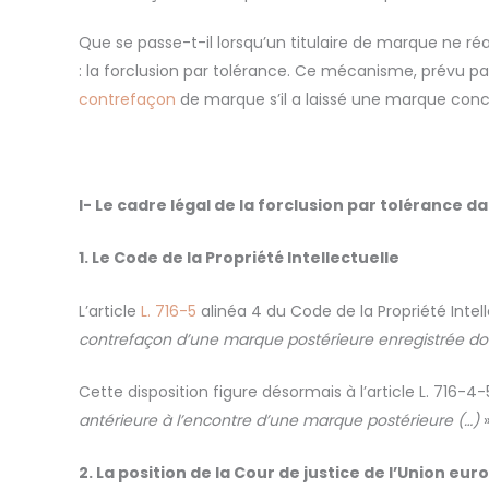
Que se passe-t-il lorsqu’un titulaire de marque ne r
: la forclusion par tolérance. Ce mécanisme, prévu par 
contrefaçon
de marque s’il a laissé une marque conc
I-
Le cadre légal de la forclusion par tolérance 
1. Le Code de la Propriété Intellectuelle
L’article
L. 716-5
alinéa 4 du Code de la Propriété Intel
contrefa
çon d
’une marque post
érieure enregistr
ée don
Cette disposition figure désormais à l’article L. 716
antérieure à l’encontre d’une marque postérieure (…)
»
2. La position de la Cour de justice de l’Union eu