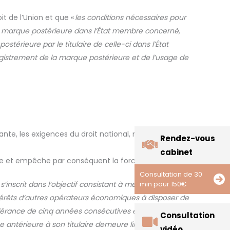
t de l’Union et que «
les conditions n
é
cessaires pour
a marque post
é
rieure dans l
’É
tat membre concern
é
,
post
é
rieure par le titulaire de celle-ci dans l
’É
tat
egistrement de la marque postérieure et de l’usage de
ante, les exigences du droit national, ne met pas fin
Rendez-vous
cabinet
ance et empêche par conséquent la forclusion
.
Consultation de 30
 s
’
inscrit dans l
’
objectif consistant
à
mettre en balance,
min pour 150€
é
r
ê
ts d
’
autres op
é
rateurs
é
conomiques
à
disposer de
tolérance de cinq années consécutives en connaissance
Consultation
e antérieure à son titulaire demeure limitée aux cas
vidéo