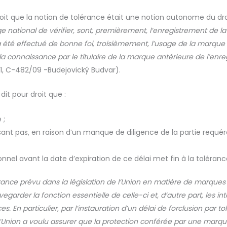
roit que la notion de tolérance était une notion autonome du droi
ge national de v
é
rifier, sont, premi
è
rement, l
’
enregistrement de l
a
é
t
é
effectu
é
de bonne foi, troisi
è
mement, l
’
usage de la marque 
a connaissance par le titulaire de la marque antérieure de l’enr
11, C-482/09 -Budejovick
ý
Budvar).
it pour droit que :
 ;
ssant pas, en raison d’un manque de diligence de la partie requér
tionnel avant la date d’expiration de ce délai met fin à la tolér
rance pr
é
vu dans la l
é
gislation de l
’
Union en mati
è
re de marques
egarder la fonction essentielle de celle-ci et, d
’
autre part, les int
es. En particulier, par l
’
instauration d
’
un d
é
lai de forclusion par 
 l’Union a voulu assurer que la protection conférée par une marqu