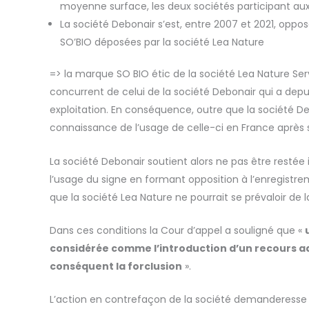
moyenne surface, les deux sociétés participant au
La société Debonair s’est, entre 2007 et 2021, opp
SO’BIO déposées par la société Lea Nature
=>
la marque SO BIO étic de la société Lea Nature Ser
concurrent de celui de la société Debonair qui a depu
exploitation. En conséquence, outre que la société D
connaissance de l
’
usage de celle-ci en France apr
è
s
La société Debonair soutient alors ne pas être restée
l’usage du signe en formant opposition à l’enregistre
que la société Lea Nature ne pourrait se prévaloir de l
Dans ces conditions la Cour d’appel a souligné que «
considérée comme l’introduction d’un recours adm
conséquent la forclusion
».
L’action en contrefaçon de la société demanderesse 