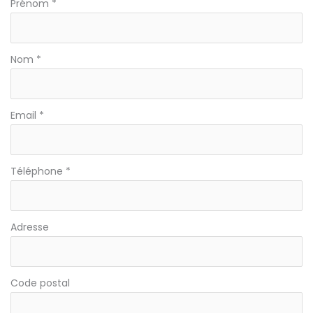
Formulaire
Prénom
*
Contact
Nom
*
Email
*
Téléphone
*
Adresse
Code postal