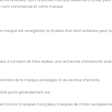
mercial antérieur, dont la portée n’est pas seulement locale, peut
e ce nom commercial et cette marque.
marque est enregistrée, le titulaire d’un droit antérieur peut to
ciaire, il convient de faire réaliser une recherche d’antériorité
erritoire de la marque envisagée et du secteur d’activité.
rité porte généralement sur :
t en France (marques françaises, marques de l’Union européenne