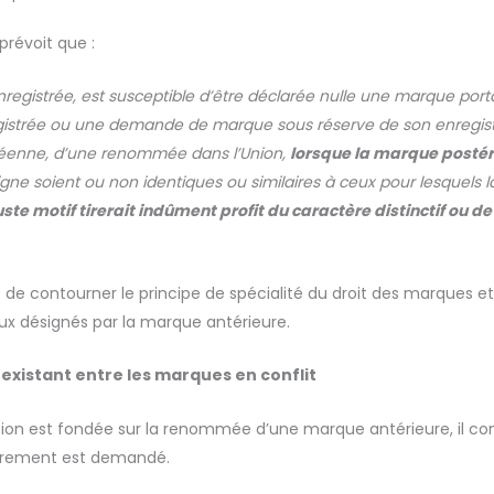
prévoit que :
nregistrée, est susceptible d’être déclarée nulle une marque porta
istrée ou une demande de marque sous réserve de son enregistr
péenne, d’une renommée dans l’Union,
lorsque la marque postéri
ésigne soient ou non identiques ou similaires à ceux pour lesque
te motif tirerait indûment profit du caractère distinctif ou d
 contourner le principe de spécialité du droit des marques et
eux désignés par la marque antérieure.
 existant entre les marques en conflit
osition est fondée sur la renommée d’une marque antérieure, il co
strement est demandé.