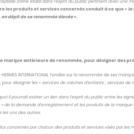
sceptible d’être établi dans l’esprit du public pertinent avec u
re les produits et services concernés conduit à ce que «
la
t, en dépit de sa renommée élevée
».
ne marque antérieure de renommée, pour désigner des prod
été HERMES INTERNATIONAL fondée sur la renommée de ses marque
 pour désigner les «
services de crèches d’enfants ; services de
quoi il pourrait exister un lien dans l’esprit du public entre les sign
» de la demande d’enregistrement et les produits de la marque a
 les uns des autres.
ublics concernés par chacun des produits et services visés par le