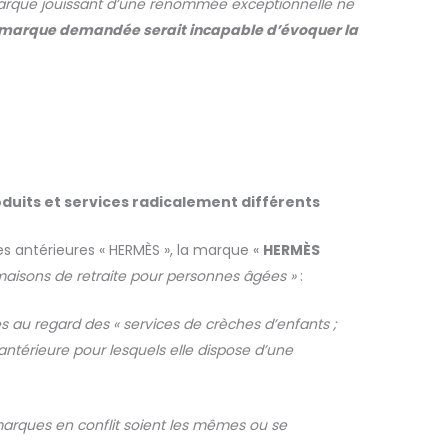
ne marque jouissant d’une renommée exceptionnelle ne
 marque demandée serait incapable d’évoquer la
uits et services radicalement différents
s antérieures « HERMÈS », la marque «
HERMÈS
 maisons de retraite pour personnes âgées »
:
es
au regard des « services de crèches d’enfants ;
ntérieure pour lesquels elle dispose d’une
s marques en conflit soient les mêmes ou se