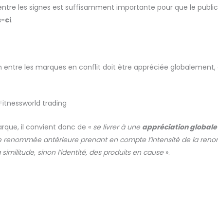
e entre les signes est suffisamment importante pour que le publ
s-ci
.
ien entre les marques en conflit doit être appréciée globalement
itnessworld trading
arque
, il convient donc de «
se livrer à une
appréciation globale d
ue renommée antérieure prenant en compte l’intensité de la ren
a similitude, sinon l’identité, des produits en cause
».