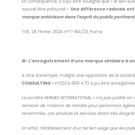
En conséquence, il a pu être souligné que «
le lien su
saurait être présumé
».
Une différence radicale ent
marque antérieure dans l’esprit du public pertinen
TUE, 28 février 2024 n°T-184/23, Puma
III-
L’enregistrement d’une marque similaire à u
A titre d’exemple, malgré une opposition de la soci
CONSULTING
» n°20/4 666 470 a pu être enregistrée,
La société HERMES INTERNATIONAL «
n’a
pas justifié en 
services de maisons de retraite pour personnes âgées 
renommée, ces produits et services étant très éloignés
En effet, l’établissement d’un tel lien exige que les p