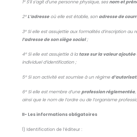
1° S’il s’agit d’une personne physique, ses
nom et pré
2°
L’adresse
où elle est établie, son
adresse de courr
3° Si elle est assujettie aux formalités d’inscription a
l’adresse de son siège social
;
4° Si elle est assujettie à la
taxe sur la valeur ajoutée
individuel d’identification ;
5° Si son activité est soumise à un régime
d’autorisat
6° Si elle est membre d’une
profession réglementée
,
ainsi que le nom de l’ordre ou de l’organisme professio
II-
Les informations obligatoires
1) Identification de l’éditeur
: