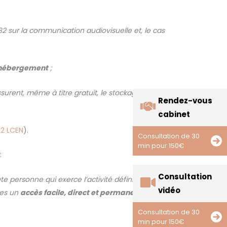
1982 sur la communication audiovisuelle et, le cas
d’hébergement
;
ssurent, même à titre gratuit, le stockage de données
Rendez-vous
cabinet
1-2 LCEN
).
Consultation de 30
min pour 150€
:
Consultation
 personne qui exerce l’activité définie à l’article 14
vidéo
ces un
accès facile, direct et permanent
utilisant un
Consultation de 30
min pour 150€