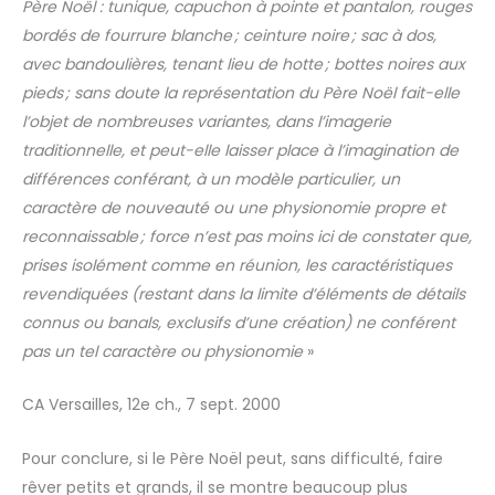
Père Noël : tunique, capuchon à pointe et pantalon, rouges
bordés de fourrure blanche
; ceinture noire
; sac
à dos,
avec bandouli
ères, tenant lieu de hotte
; bottes noires aux
pieds
; sans doute la repr
ésentation du P
ère No
ël fait-elle
l
’objet de nombreuses variantes, dans l
’imagerie
traditionnelle, et peut-elle laisser place
à l
’imagination de
diff
érences conf
érant,
à un mod
èle particulier, un
caract
ère de nouveauté ou une physionomie propre et
reconnaissable
; force n
’est pas moins ici de constater que,
prises isol
ément comme en r
éunion, les caract
éristiques
revendiqu
ées (restant dans la limite d
’él
éments de d
étails
connus ou banals, exclusifs d
’une cr
éation) ne conf
érent
pas un tel caract
ère ou physionomie
»
CA Versailles, 12e ch., 7 sept. 2000
Pour conclure, si le Père Noël peut, sans difficulté, faire
rêver petits et grands, il se montre beaucoup plus