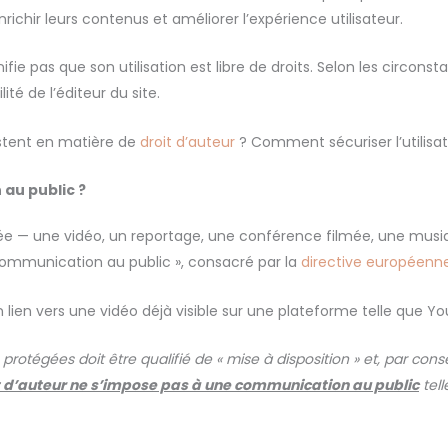
ichir leurs contenus et améliorer l’expérience utilisateur.
ie pas que son utilisation est libre de droits. Selon les circonsta
té de l’éditeur du site.
xistent en matière de
droit d’auteur
? Comment sécuriser l’utilisa
 au public ?
gée — une vidéo, un reportage, une conférence filmée, une musiqu
« communication au public », consacré par la
directive européenn
n lien vers une vidéo déjà visible sur une plateforme telle que Y
s protégées doit être qualifié de « mise à disposition » et, par c
oit d’auteur ne s’impose pas à une communication au public
tel