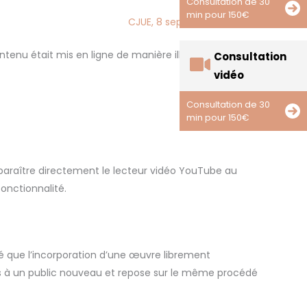
Consultation de 30
min pour 150€
CJUE, 8 sept. 2016, C-160/15
ntenu était mis en ligne de manière illicite. Cette
Consultation
vidéo
Consultation de 30
min pour 150€
apparaître directement le lecteur vidéo YouTube au
onctionnalité.
gé que l’incorporation d’une œuvre librement
 pas à un public nouveau et repose sur le même procédé