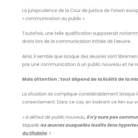
La jurisprudence de la Cour de justice de l’Union eur
« communication au public ».
Toutefois, une telle qualification supposerait notam
droits lors de la communication initiale de l’œuvre.
Ainsi, il semble que lorsque des œuvres sont librement
pas une communication à un public nouveau et ne re
Mais attention : tout dépend de la licéité de la mi
La situation se complique considérablement lorsque la
consentement. Dans ce cas, en insérant ce lien sur vo
« à défaut de public nouveau,
il n’y aura pas communi
laquelle l
es œuvres auxquelles lesdits liens hyperte
du titulaire
.
»