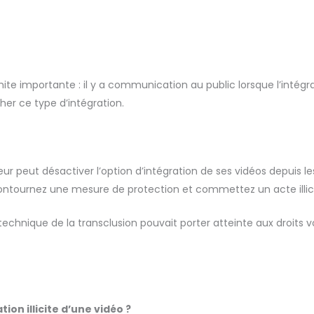
imite importante : il y a communication au public lorsque l’int
her ce type d’intégration.
r peut désactiver l’option d’intégration de ses vidéos depuis l
 contournez une mesure de protection et commettez un acte illici
a technique de la transclusion pouvait porter atteinte aux droit
tion illicite d’une vidéo ?