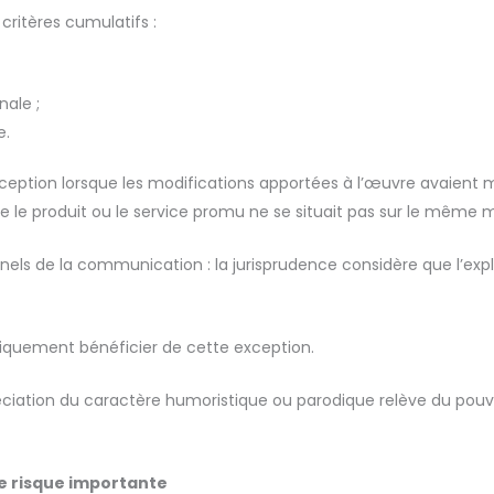
critères cumulatifs :
nale ;
e.
xception lorsque les modifications apportées à l’œuvre avaient m
e le produit ou le service promu ne se situait pas sur le même m
onnels de la communication : la jurisprudence considère que l’ex
iquement bénéficier de cette exception.
éciation du caractère humoristique ou parodique relève du pouvoi
e risque importante