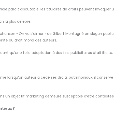
e paraît discutable, les titulaires de droits peuvent invoquer u
ion la plus célèbre.
chanson « On va s’aimer » de Gilbert Montagné en slogan publicit
einte au droit moral des auteurs.
t qu’une telle adaptation à des fins publicitaires était illicite.
e lorsqu’un auteur a cédé ses droits patrimoniaux, il conserve so
dans un objectif marketing demeure susceptible d’être contesté
ntieux ?