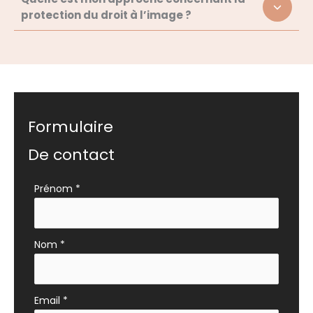
protection du droit à l’image ?
Formulaire
De contact
Formulaire
Prénom
*
simple
avec
téléphone
Nom
*
Email
*