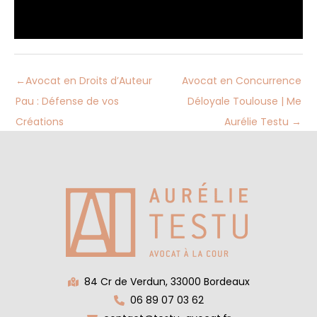
←
Avocat en Droits d’Auteur
Avocat en Concurrence
Pau : Défense de vos
Déloyale Toulouse | Me
Créations
Aurélie Testu
→
84 Cr de Verdun, 33000 Bordeaux
06 89 07 03 62