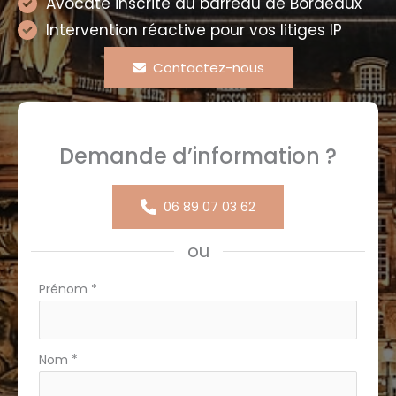
Avocate inscrite au barreau de Bordeaux
Intervention réactive pour vos litiges IP
Contactez-nous
Demande d’information ?
06 89 07 03 62
ou
Formulaire
Prénom
*
simple
avec
téléphone
Nom
*